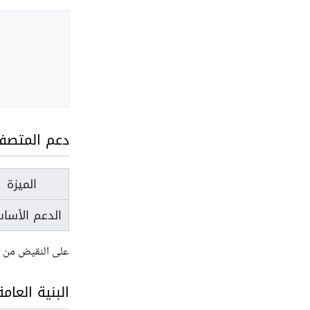
دعم المتصف
الميزة
الدعم الأسا
على النقيض من متصفح IE، لا يدعم متصفح
البنية العامة