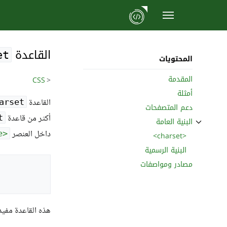
نتقل
لى
القاعدة ‎
لمحتوى
et
المحتويات
المقدمة
CSS
<
أمثلة
القاعدة ‎
arset
دعم المتصفحات
أكثر من قاعدة ‎
t
البنية العامة
ثبِّت القسم الفرعي البنية العامة
داخل العنصر
<style>
<charset>
البنية الرسمية
مصادر ومواصفات
هذه القاعدة مفيدة عند اس