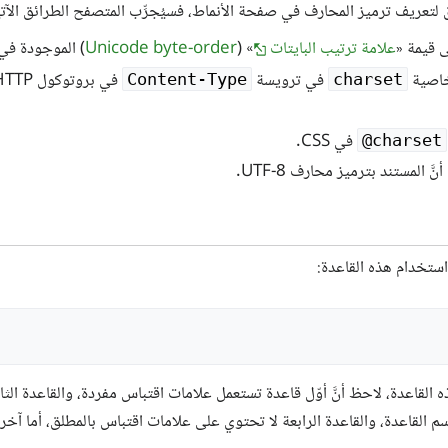
ق لتعريف ترميز المحارف في صفحة الأنماط، فسيُجرِّب المتصفح الطرائق ال
ى قيمة «
علامة ترتيب البايتات
» (
Unicode byte-order
) الموجودة في 
خاصية
في ترويسة
Content-Type
charset
في CSS.
@charset
َّ المستند بترميز محارف UTF-8.
تخدام هذه القاعدة:
القاعدة، لاحظ أنَّ أوّل قاعدة تستعمل علامات اقتباس مفردة، والقاعدة الثاني
م القاعدة، والقاعدة الرابعة لا تحتوي على علامات اقتباس بالمطلق، أما آخر 