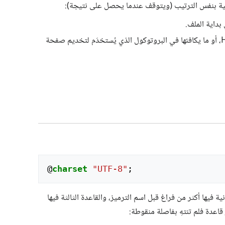
آتية بنفس الترتيب (ويتوقف عندما يحصل على نتيجة):
بداية الملف.
في بروتوكول HTTP، أو ما يكافئها في البروتوكول الذي يُستخدَم لتخديم صفحة
@
charset
"UTF-8"
;
ة فيها أكثر من فراغ قبل اسم الترميز، والقاعدة الثالثة فيها
قاعدة فلم تنتهِ بفاصلة منقوطة: