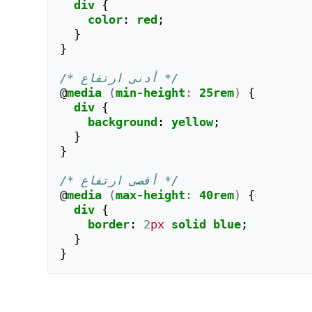
div
{
color
:
red
;
}
}
/* أدنى ارتفاع */
@
media
(
min-height
:
25rem
)
{
div
{
background
:
yellow
;
}
}
/* أقصى ارتفاع */
@
media
(
max-height
:
40rem
)
{
div
{
border
:
2
px
solid
blue
;
}
}