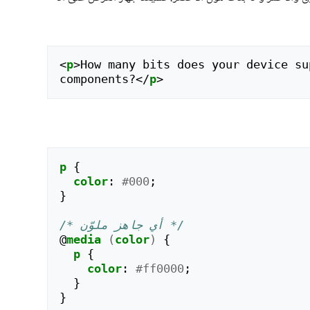
<
p
>
How many bits does your device su
components?
</
p
>
p
{
color
:
#000
;
}
/* أي جاهز ملوّن */
@
media
(
color
)
{
p
{
color
:
#ff0000
;
}
}