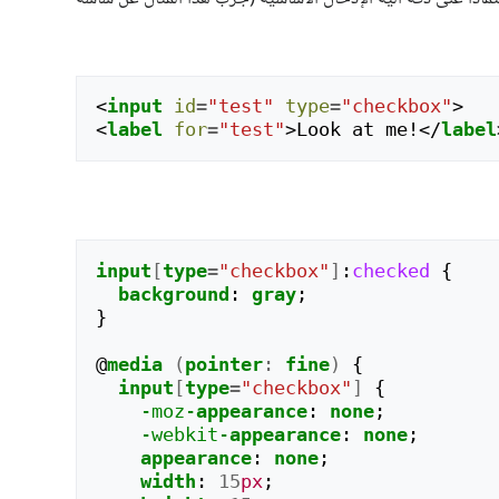
<
input
id
=
"test"
type
=
"checkbox"
>
<
label
for
=
"test"
>
Look at me!
</
label
input
[
type
=
"checkbox"
]
:
checked
{
background
:
gray
;
}
@
media
(
pointer
:
fine
)
{
input
[
type
=
"checkbox"
]
{
-moz-
appearance
:
none
;
-webkit-
appearance
:
none
;
appearance
:
none
;
width
:
15
px
;