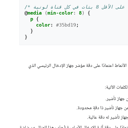
@
media
(
min-color
:
8
)
{
p
{
color
:
#35bd19
;
}
}
لأنماط اعتمادًا على دقة مؤشر جهاز الإدخال الرئيسي الذي
كلمات الآتية:
ن جهاز تأشير.
من جهاز تأشير ذا دقةٍ محدودة.
هاز تأشير له دقة عالية.
تمادًا على دقة آلية الإدخال الأساسية (جرِّب هذا المثال عن شاشة