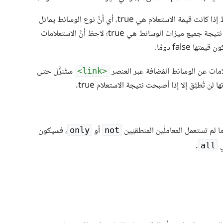
ستُطبَّق الأنماط المرتبطة باستعلامات الوسائط إذا كانت قيمة الاستعلام هي true، أي أنَّ نوع الوسائط يماثل
نوع الجهاز الذي يُعرَض المستند عليه، وكانت نتيجة جميع ميزات الوسائط هي true؛ لاحظ أنَّ الاستعلامات
false دومًا.
مات عن الوسائط المُضافة عبر العنصر
ستُنزَّل حتى
<link>
 لم تستعمل المعاملَين المنطقيَين
أو
، فسيكون
only
not
ي
.
all