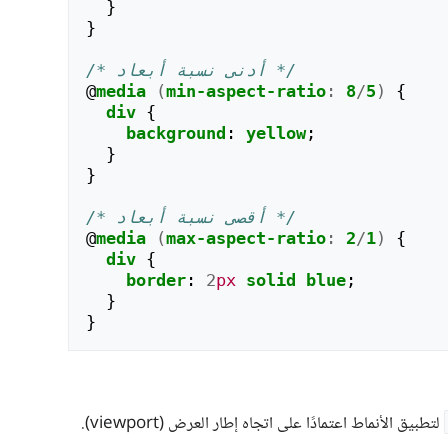
}
}
/* أدنى نسبة أبعاد */
@
media
(
min-aspect-ratio
:
8
/
5
)
{
div
{
background
:
yellow
;
}
}
/* أقصى نسبة أبعاد */
@
media
(
max-aspect-ratio
:
2
/
1
)
{
div
{
border
:
2
px
solid
blue
;
}
}
لتطبيق الأنماط اعتمادًا على اتجاه إطار العرض (viewport).