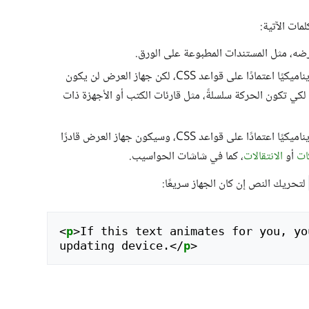
مات الآتية:
رضه، مثل المستندات المطبوعة على الورق.
: يمكن تغيير تخطيط الصفحة ديناميكيًا اعتمادًا على قواعد CSS، لكن جهاز العرض لن يكون
لكي تكون الحركة سلسلةً، مثل قارئات الكتب أو الأجهزة ذات
: يمكن تغيير تخطيط الصفحة ديناميكيًا اعتمادًا على قواعد CSS، وسيكون جهاز العرض قادرًا
ات
أو
الانتقالات
، كما في شاشات الحواسيب.
لتحريك النص إن كان الجهاز سريعًا:
<
p
>
If this text animates for you, yo
updating device.
</
p
>