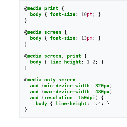
@
media
print
{
body
{
font-size
:
10
pt
;
}
}
@
media
screen
{
body
{
font-size
:
13
px
;
}
}
@
media
screen
,
print
{
body
{
line-height
:
1.2
;
}
}
@
media
only
screen
and
(
min-device-width
:
320px
)
and
(
max-device-width
:
480px
)
and
(
resolution
:
150dpi
)
{
body
{
line-height
:
1.4
;
}
}