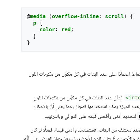
@
media
(
overflow-inline
:
scroll
)
{
p
{
color
:
red
;
}
}
ماط اعتمادًا على عدد البتات في كل مكوِّن من مكونات اللون
يُمثِّل عدد البتات في كل مكوِّن من مكونات اللون
ذه الميزة يمكن استخدامها كمجال، مما يعني أنَّ بالإمكان
لتحديد أدنى وأقصى قيمة على التوالي وبالترتيب.
ل بعدد مختلف من البتات، فستستخدم أدنى قيمة، فمثلًا لو كان
جهاز العرض يخصص 5 بتات لقناة اللون الأزرق والأحمر و 6 بتات للون الأخضر، فسيُعدّ جهاز العرض على أنَّه