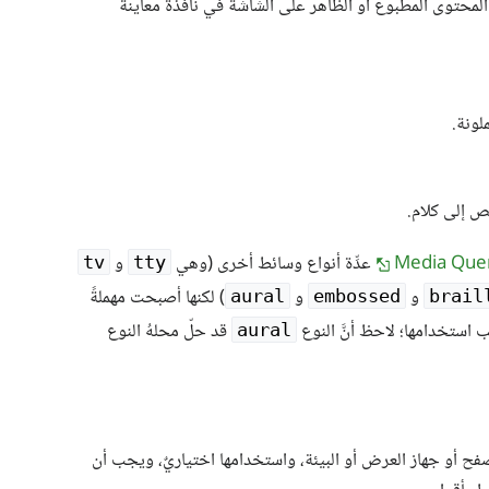
لمحتوى المطبوع أو الظاهر على الشاشة في نافذة معاينة
لونة.
ص إلى كلام.
Media Quer
عدِّة أنواع وسائط أخرى (وهي
و
tv
tty
و
و
) لكنها أصبحت مهملةً
aural
embossed
brail
 استخدامها؛ لاحظ أنَّ النوع
قد حلّ محلهُ النوع
aural
 أو جهاز العرض أو البيئة، واستخدامها اختياريٌ، ويجب أن