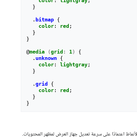
color
:
lightgray
;
}
.
bitmap
{
color
:
red
;
}
}
@
media
(
grid
:
1
)
{
.
unknown
{
color
:
lightgray
;
}
.
grid
{
color
:
red
;
}
}
أنماط اعتمادًا على سرعة تعديل جهاز العرض لمظهر المحتويات.