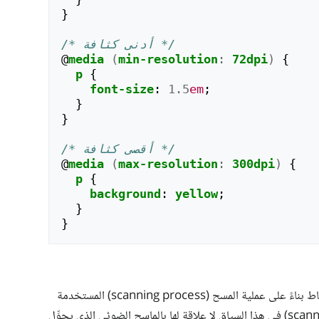
}
/* أدنى كثافة */
@
media
(
min-resolution
:
72dpi
)
{
p
{
font-size
:
1.5
em
;
}
}
/* أقصى كثافة */
@
media
(
max-resolution
:
300dpi
)
{
p
{
background
:
yellow
;
}
}
لتطبيق الأنماط بناءً على عملية المسح (scanning process) المستخدمة
من جهاز العرض، لاحظ أنَّ كلمة «مسح» (scanning) في هذا السياق لا علاقة لها بالماسح الضوئي الذي يحوِّل