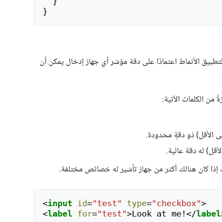
}
}
تطبيق الأنماط اعتمادًا على دقة مؤشر أي جهاز إدخال يمكن أن
 من الكلمات الآتية:
ى الأقل) ذو دقةٍ محدودة.
أقل) له دقة عالية.
ك إذا كان هنالك أكثر من جهاز تأشير له خصائص مختلفة.
<
input
id
=
"test"
type
=
"checkbox"
>
<
label
for
=
"test"
>
Look at me!
</
label