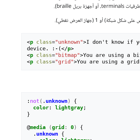
<
p
class
=
"unknown"
>
I don't know if y
device. :-(
</
p
>
<
p
class
=
"bitmap"
>
You are using a bi
<
p
class
=
"grid"
>
You are using a grid
:
not
(
.
unknown
)
{
color
:
lightgray
;
}
@
media
(
grid
:
0
)
{
.
unknown
{