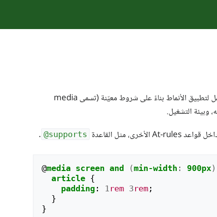
يمكن أن تستعمل لتطبيق الأنماط بناءً على شروط معيّنة (تسمى media
 قواعد At-rules الأخرى، مثل القاعدة ‎
.
@supports
@
media
screen
and
(
min-width
:
900px
)
article
{
padding
:
1
rem
3
rem
;
}
}