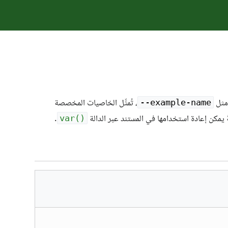
مثل
، تُمثِّل الخاصيات المخصصة
‎--example-name
.
var()‎