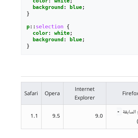
color
:
white
;
background
:
blue
;
}
p
::
selection
{
color
:
white
;
background
:
blue
;
}
Internet
Safari
Opera
Firefo
Explorer
-
1.1
9.5
9.0