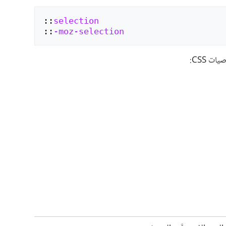
::
selection
::
-moz-selection
ت CSS: