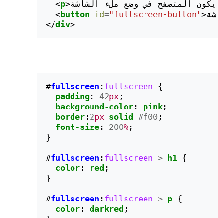
<
p
>
شة
>
"fullscreen-button"
=
id
button
<
</
div
>
#
fullscreen
:
fullscreen
{
padding
:
42
px
;
background-color
:
pink
;
border
:
2
px
solid
#f00
;
font-size
:
200
%
;
}
#
fullscreen
:
fullscreen
>
h1
{
color
:
red
;
}
#
fullscreen
:
fullscreen
>
p
{
color
:
darkred
;