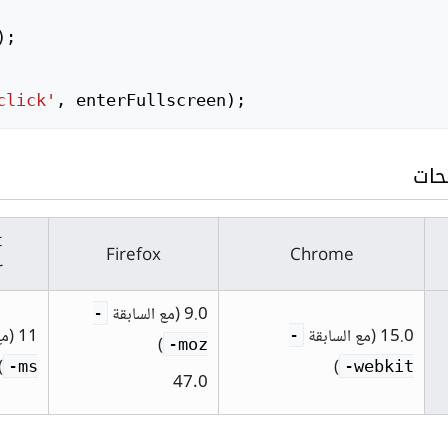
);
click'
,
enterFullscreen
);
حات
t
Firefox
Chrome
r
9.0 (مع السابقة
-
15.0 (مع السابقة
11 (مع السابقة
-
)
moz-
)
)
ms-
webkit-
47.0