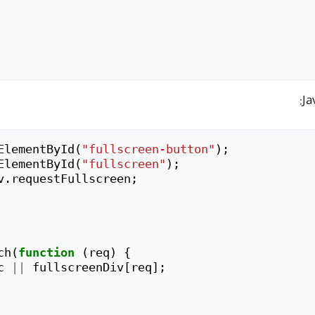
ElementById
(
"fullscreen-button"
);
ElementById
(
"fullscreen"
);
v
.
requestFullscreen
;
ch
(
function
(
req
)
{
c
||
fullscreenDiv
[
req
];