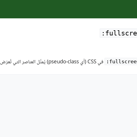
‎:fullscr
في CSS (أي pseudo-class) يُمثِّل العناصر التي تُعرَض عندما يكون المتصفح في وضع ملء الشاشة.
‎:fullscree