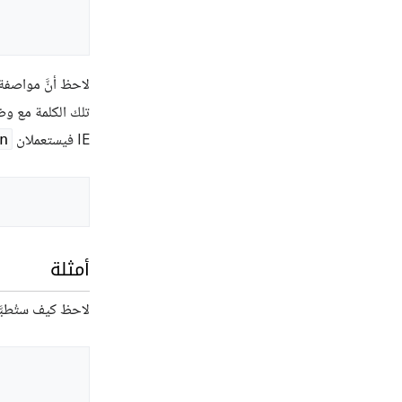
لاحظ أنَّ مواصفة W3C تستخدم الكلمة المحجو
تلك الكلمة مع و
IE فيستعملان
n
أمثلة
لاحظ كيف ستُطبَ