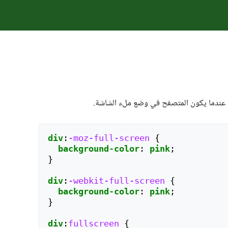
div
:
-moz-full-screen
{
background-color
:
pink
;
}
div
:
-webkit-full-screen
{
background-color
:
pink
;
}
div
:
fullscreen
{