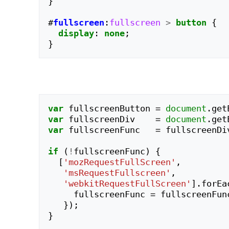
}
#
fullscreen
:
fullscreen
>
button
{
display
:
none
;
}
var
fullscreenButton
=
document
.
get
var
fullscreenDiv
=
document
.
get
var
fullscreenFunc
=
fullscreenDi
if
(
!
fullscreenFunc
)
{
[
'mozRequestFullScreen'
,
'msRequestFullscreen'
,
'webkitRequestFullScreen'
].
forEa
fullscreenFunc
=
fullscreenFun
});
}