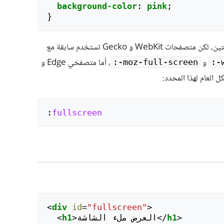
background-color
:
pink
;
}
دون شرطة بين الكلمتين، لكن متصفحات WebKit و Gecko تستخدم سابقة مع
و
، أما متصفحَي Edge و
‎:-moz-full-screen
‎:
ل العام لهذا المحدد:
:
fullscreen
<
div
id
=
"fullscreen"
>
>
h1
</
العرض ملء الشاشة
>
h1
<