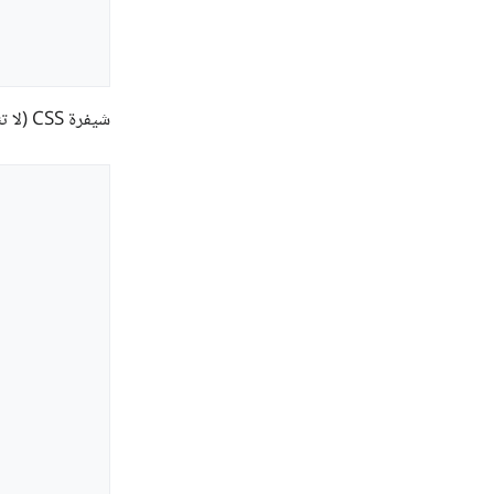
شيفرة CSS (لا تنسَ استخدام السابقات الخاصة بمتصفحات WebKit و Gecko):