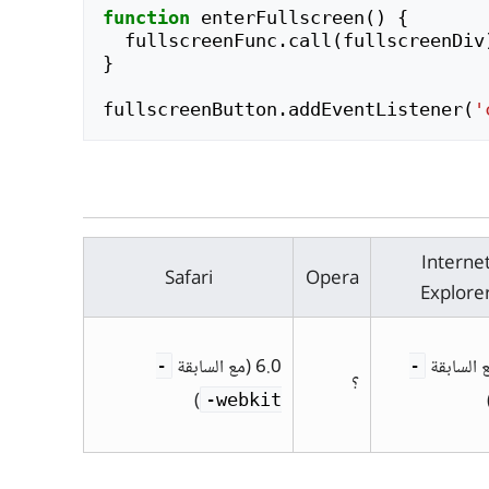
function
enterFullscreen
()
{
fullscreenFunc
.
call
(
fullscreenDiv
}
fullscreenButton
.
addEventListener
(
'
Interne
Safari
Opera
Explore
6.0 (مع السابقة
-
-
؟
)
webkit-