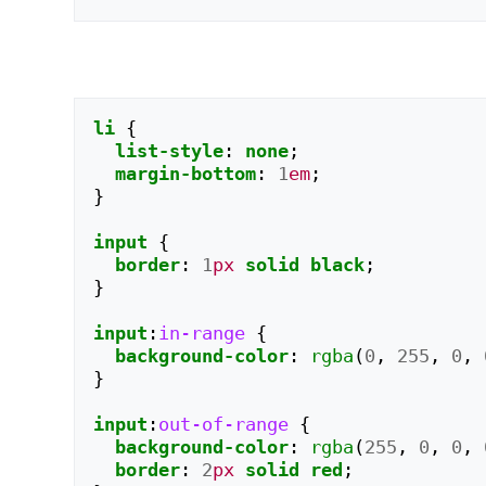
li
{
list-style
:
none
;
margin-bottom
:
1
em
;
}
input
{
border
:
1
px
solid
black
;
}
input
:
in-range
{
background-color
:
rgba
(
0
,
255
,
0
,
}
input
:
out-of-range
{
background-color
:
rgba
(
255
,
0
,
0
,
border
:
2
px
solid
red
;