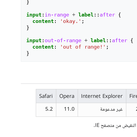
}
input
:
in-range
+
label
::
after
{
content
:
'okay.'
;
}
input
:
out-of-range
+
label
::
after
{
content
:
'out of range!'
;
}
Safari
Opera
Internet Explorer
Fir
غير مدعومة
11.0
5.2