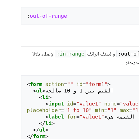
:
out-of-range
والصنف الزائف
لإعطاء دلالة
:in-range
‎:out-o
سموحة:
<
form
action
=
""
id
=
"form1"
>
القيم بين 1 و 10 صالحة

>
ul
<
<
li
>
<
input
id
=
"value1"
name
=
"value
placeholder
=
"1 to 10"
min
=
"1"
max
=
"1
القيمة هي 
>
"value1"
=
for
label
<
</
li
>
</
ul
>
</
form
>