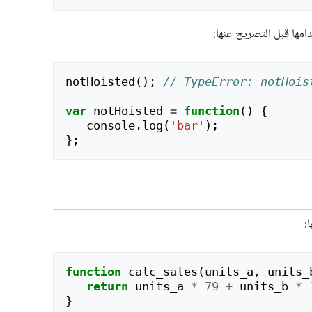
امها قبل التصريح عنها:
notHoisted
();
// TypeError: notHois
var
notHoisted
=
function
()
{
console
.
log
(
'bar'
);
};
:
function
calc_sales
(
units_a
,
units_
return
units_a
*
79
+
units_b
*
}