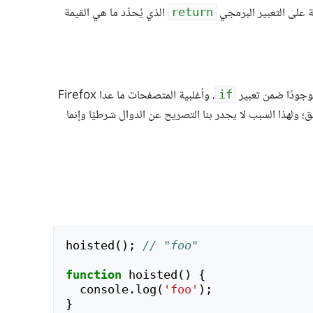
ة على التعبير البرمجي
الذي يُحدِّد ما هي القيمة
return
موجودًا ضمن تعبير
، وأغلبية المتصفحات ما عدا Firefox
if
؛ ولهذا السبب لا يجدر بنا التصريح عن الدوال شرطيًا وإنما
hoisted
();
// "foo"
function
hoisted
()
{
console
.
log
(
'foo'
);
}