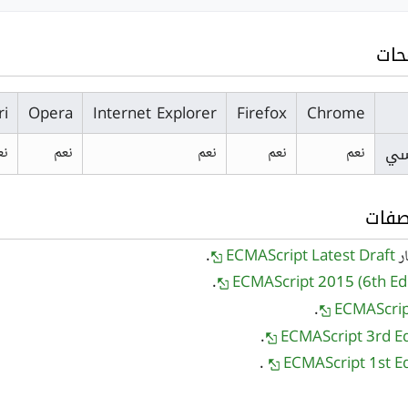
حات
ri
Opera
Internet Explorer
Firefox
Chrome
سي
نعم
نعم
نعم
نعم
نع
صفات
ار
ECMAScript Latest Draft
.
ECMAScript 2015 (6th Edi
.
ECMAScrip
.
ECMAScript 3rd Ed
.
ECMAScript 1st Ed