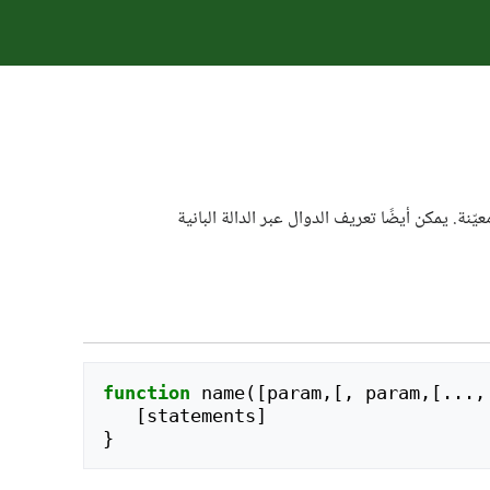
function
name
([
param
,[,
param
,[...,
[
statements
]
}