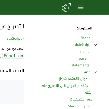
نتقل
لى
التصريح عن الدو
لمحتوى
المحتويات
المقدمة
JavaScript
<
البنية العامة
ثبِّت القسم الفرعي البنية العامة
التصريح عن الدال
name
وع
Function
param
statements
البنية العامة
الوصف
ثبِّت القسم الفرعي الوصف
الدوال المُنشَأة شرطيًا
استخدام الدوال قبل التصريح عنها
أمثلة
دعم المتصفحات
مصادر ومواصفات