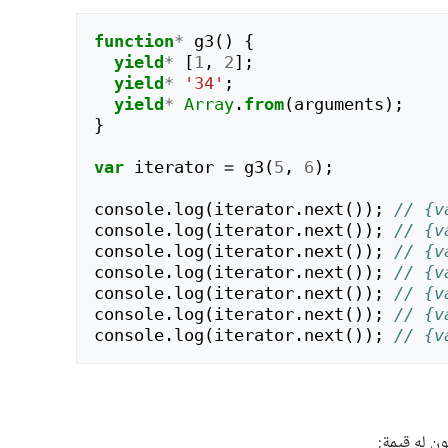
function
*
g3
()
{
yield
*
[
1
,
2
];
yield
*
'34'
;
yield
*
Array
.
from
(
arguments
);
}
var
iterator
=
g3
(
5
,
6
);
console
.
log
(
iterator
.
next
());
// {v
console
.
log
(
iterator
.
next
());
// {v
console
.
log
(
iterator
.
next
());
// {v
console
.
log
(
iterator
.
next
());
// {v
console
.
log
(
iterator
.
next
());
// {v
console
.
log
(
iterator
.
next
());
// {v
console
.
log
(
iterator
.
next
());
// {v