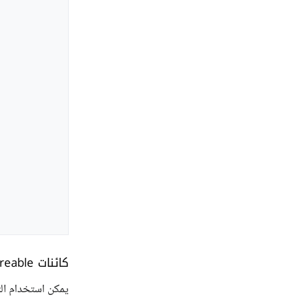
كائنات itreable الأخرى
يمكن استخدام ال