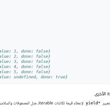
alue: 1, done: false}
alue: 2, done: false}
alue: 3, done: false}
alue: 4, done: false}
alue: 5, done: false}
alue: undefined, done: true}
تعبير
لإعطاء قيمة لكائنات iterable، مثل المصفوفات والسلاسل النصية وكائن
yield*‎