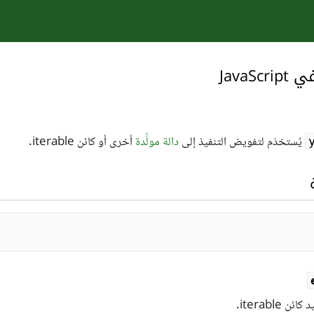
JavaScrip
يُستخدَم لتفويض التنفيذ إلى
دالة مولِّدة
أخرى أو كائن iterable.
 iterable.