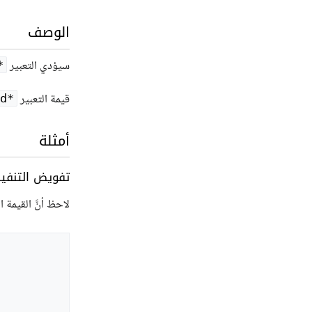
الوصف
سيؤدي التعبير
‎
قيمة التعبير
d*‎
أمثلة
تفويض التنفيذ 
لاحظ أنَّ القيمة التي تعط