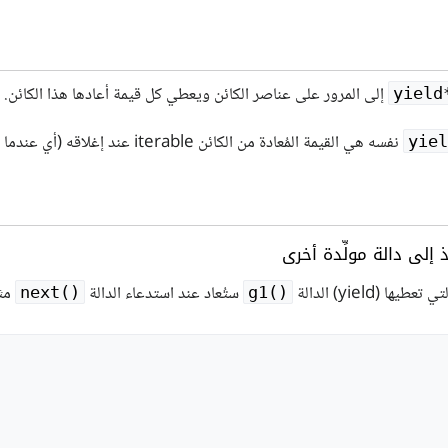
إلى المرور على عناصر الكائن ويعطي كل قيمة أعادها هذا الكائن.
yield*
نفسه هي القيمة المُعادة من الكائن iterable عند إغلاقه (أي عندما تكون قيمة الخاصية
yiel
إلى دالة مولِّدة أخرى
يها (yield) الدالة
مثل
next()‎
g1()