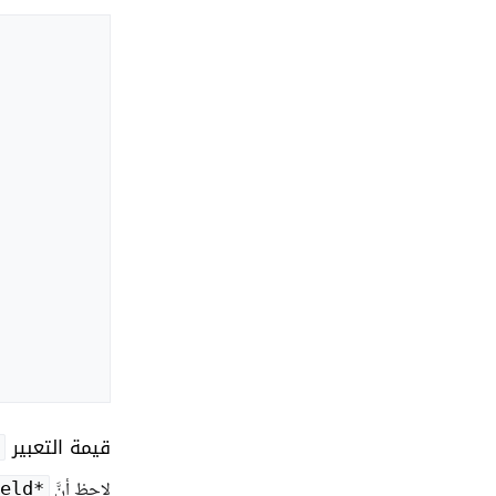
قيمة التعبير
لاحظ أنَّ
eld*‎