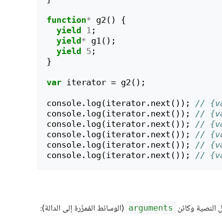
function
*
g2
()
{
yield
1
;
yield
*
g1
();
yield
5
;
}
var
iterator
=
g2
();
console
.
log
(
iterator
.
next
());
// {v
console
.
log
(
iterator
.
next
());
// {v
console
.
log
(
iterator
.
next
());
// {v
console
.
log
(
iterator
.
next
());
// {v
console
.
log
(
iterator
.
next
());
// {v
console
.
log
(
iterator
.
next
());
// {v
(الوسائط المُمرَّرة إلى الدالة):
arguments