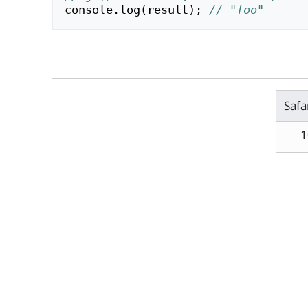
console
.
log
(
result
);
// "foo"
Safa
1