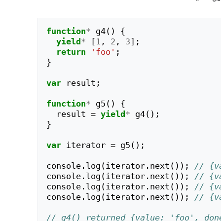
function
*
g4
()
{
yield
*
[
1
,
2
,
3
];
return
'foo'
;
}
var
result
;
function
*
g5
()
{
result
=
yield
*
g4
();
}
var
iterator
=
g5
();
console
.
log
(
iterator
.
next
());
// {v
console
.
log
(
iterator
.
next
());
// {v
console
.
log
(
iterator
.
next
());
// {v
console
.
log
(
iterator
.
next
());
// {v
// g4() returned {value: 'foo', don