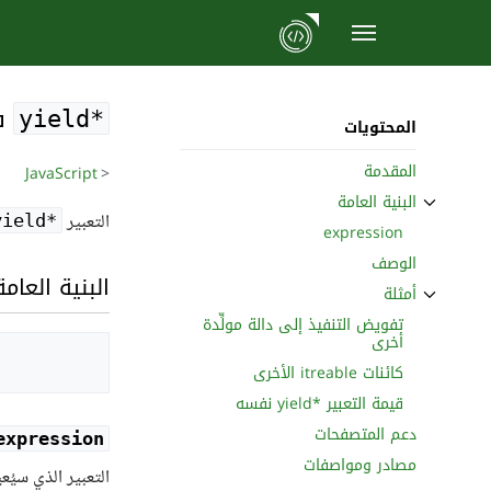
نتقل
لى
في t
لمحتوى
yield*‎
المحتويات
المقدمة
JavaScript
<
البنية العامة
ثبِّت القسم الفرعي البنية العامة
التعبير
yield*‎
expression
الوصف
البنية العامة
أمثلة
ثبِّت القسم الفرعي أمثلة
تفويض التنفيذ إلى دالة مولِّدة
أخرى
كائنات itreable الأخرى
قيمة التعبير yield*‎ نفسه
دعم المتصفحات
expression
مصادر ومواصفات
التعبير الذي سيُعيد كائن