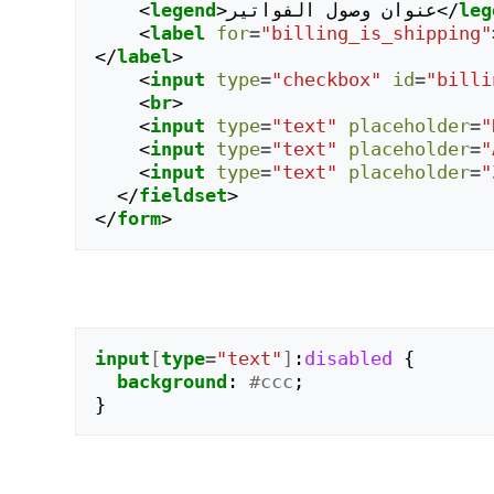
leg
</
عنوان وصول الفواتير
>
legend
<
<
label
for
=
"billing_is_shipping"
</
label
>
<
input
type
=
"checkbox"
id
=
"billi
<
br
>
<
input
type
=
"text"
placeholder
=
"
<
input
type
=
"text"
placeholder
=
"
<
input
type
=
"text"
placeholder
=
"
</
fieldset
>
</
form
>
input
[
type
=
"text"
]
:
disabled
{
background
:
#ccc
;
}