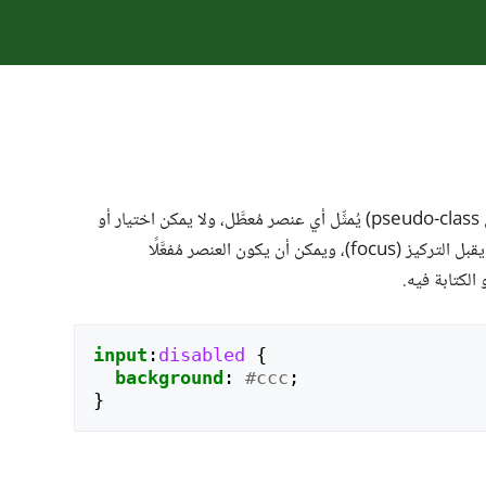
(أي pseudo-class) يُمثِّل أي عنصر مُعطَّل، ولا يمكن اختيار أو
النقر على العنصر المعطَّل ولا الكتابة فيه، ولا يقبل التركيز (focus)، ويمكن أن يكون العنصر مُفعَّلًا
 الكتابة فيه.
input
:
disabled
{
background
:
#ccc
;
}