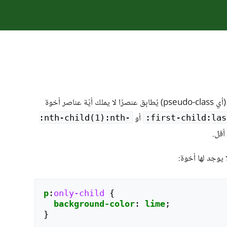
‎ في CSS (أي pseudo-class) يُطابِق عنصرًا لا يملك أيّة عناصر أخوة
أو
‎‎:nth-‎child(1):nth-
‎:first-child:la
أقل.
 يوجد لها أخوة:
p
:
only-child
{
background-color
:
lime
;
}