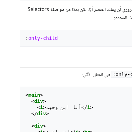
ملاحظة: عندما عُرِّف هذا الصنف كان من الضروري أن يملك العنصر أبًا، لكن بدءًا من مواصفة Selectors
:
only-child
‎:only-
<
main
>
<
div
>
>
i
</
أنا ابن وحيد
>
i
<
</
div
>
<
div
>
>
br
><
i
</
لدي إخوة
>
i
<