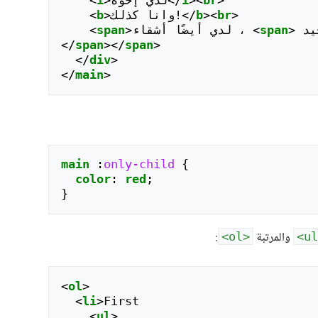
>
br
><
b
</
وانا كذلك!
>
b
<
>
span
<
لدي أيضًا أشقاء ، 
>
span
<
</
span
></
span
>
</
div
>
</
main
>
main
:
only-child
{
color
:
red
;
}
والمرتبة
:
<ol>
<
ol
>
<
li
>
First

<
ul
>