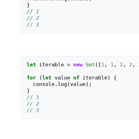
}
// 1
// 2
// 3
let
iterable
=
new
Set
([
1
,
1
,
2
,
2
,
for
(
let
value
of
iterable
)
{
console
.
log
(
value
);
}
// 1
// 2
// 3