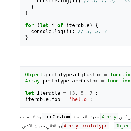
console
.
log
(
i
);
// 0, 1, 2, "foo
}
}
for
(
let
i
of
iterable
)
{
console
.
log
(
i
);
// 3, 5, 7
}
Object
.
prototype
.
objCustom
=
functio
Array
.
prototype
.
arrCustom
=
function
let
iterable
=
[
3
,
5
,
7
];
iterable
.
foo
=
'hello'
;
 كائن
سيرث الخاصية
وذلك بسبب
arrCustom
Array
و
؛ وبالتالي سيرثها الكائن
Array.prototype
Objec