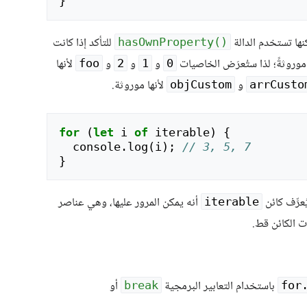
}
كنها تستخدم الدالة
للتأكد إذا كانت
hasOwnProperty()‎
 موروثةً؛ لذا ستُعرَض الخاصيات
و
و
و
لأنها
foo
2
1
0
و
لأنها موروثة.
objCustom
arrCusto
for
(
let
i
of
iterable
)
{
console
.
log
(
i
);
// 3, 5, 7 
}
عرِّف كائن
أنه يمكن المرور عليها، وهي عناصر
iterable
 الكائن قط.
باستخدام التعابير البرمجية
أو
break
for