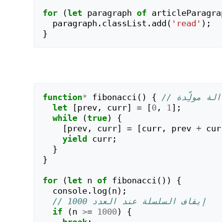
for
(
let
paragraph
of
articleParagra
paragraph
.
classList
.
add
(
'read'
);
}
 دالة مولِّدة
{
()
fibonacci
*
function
let
[
prev
,
curr
]
=
[
0
,
1
];
while
(
true
)
{
[
prev
,
curr
]
=
[
curr
,
prev
+
cur
yield
curr
;
}
}
for
(
let
n
of
fibonacci
())
{
console
.
log
(
n
);
// إيقاف السلسلة عند العدد 1000
if
(
n
>=
1000
)
{