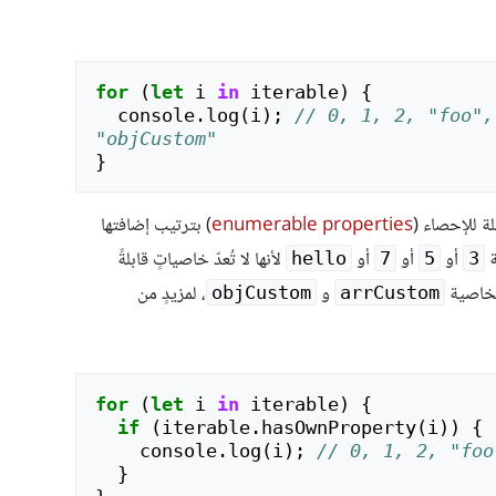
for
(
let
i
in
iterable
)
{
console
.
log
(
i
);
// 0, 1, 2, "foo",
"objCustom" 
}
ة للإحصاء (
enumerable properties
) بترتيب إضافتها
ة
أو
أو
أو
لأنها لا تُعدّ خاصياتٍ قابلةً
hello
7
5
3
لخاصية
و
، لمزيدٍ من
objCustom
arrCustom
for
(
let
i
in
iterable
)
{
if
(
iterable
.
hasOwnProperty
(
i
))
{
console
.
log
(
i
);
// 0, 1, 2, "foo
}