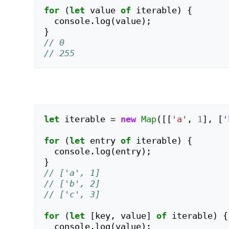
for
(
let
value
of
iterable
)
{
console
.
log
(
value
);
}
// 0
// 255
let
iterable
=
new
Map
([[
'a'
,
1
],
[
'
for
(
let
entry
of
iterable
)
{
console
.
log
(
entry
);
}
// ['a', 1]
// ['b', 2]
// ['c', 3]
for
(
let
[
key
,
value
]
of
iterable
)
{
console
.
log
(
value
);