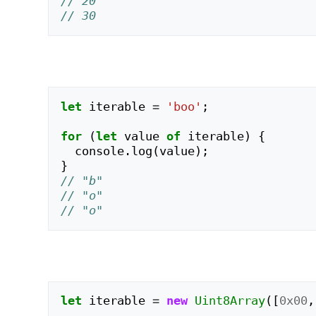
// 20
// 30
let
iterable
=
'boo'
;
for
(
let
value
of
iterable
)
{
console
.
log
(
value
);
}
// "b"
// "o"
// "o"
let
iterable
=
new
Uint8Array
([
0x00
,