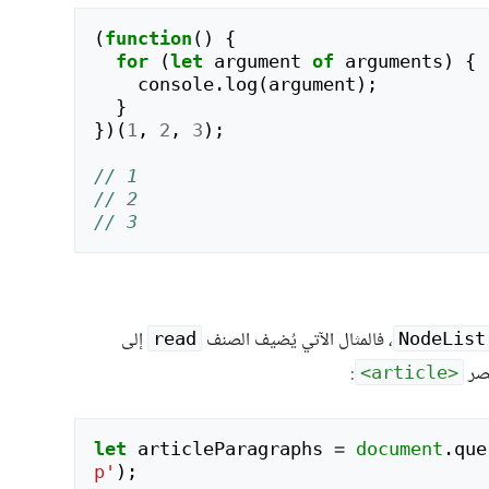
(
function
()
{
for
(
let
argument
of
arguments
)
{
console
.
log
(
argument
);
}
})(
1
,
2
,
3
);
// 1
// 2
// 3
، فالمثال الآتي يُضيف الصنف
إلى
read
NodeList
نصر
:
<article>
let
articleParagraphs
=
document
.
que
p'
);