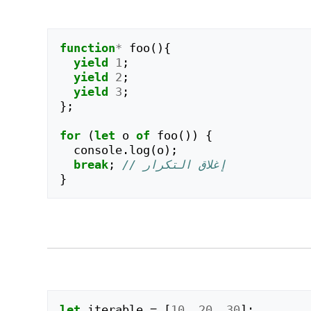
function
*
foo
(){
yield
1
;
yield
2
;
yield
3
;
};
for
(
let
o
of
foo
())
{
console
.
log
(
o
);
// إغلاق التكرار
;
break
}
let
iterable
=
[
10
,
20
,
30
];