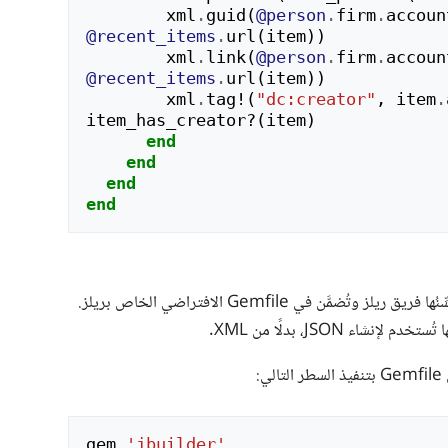
xml
.
guid
(
@person
.
firm
.
accoun
@recent_items
.
url
(
item
))
xml
.
link
(
@person
.
firm
.
accoun
@recent_items
.
url
(
item
))
xml
.
tag!
(
"dc:creator"
,
item
.
item_has_creator?
(
item
)
end
end
end
end
عبارة عن جوهرة يُحسِّنُها فريق ريلز وتُضمَّن في Gemfile الافتراضي الخاص بريلز.
:
gem
'jbuilder'