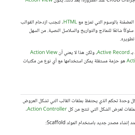
عد ذلك، يكون
Action View
المضمّنة بالوسوم التي تمزج مع
HTML
. لتجنب ازدحام القوالب
وكًا شائعًا للنماذج والتواريخ والسلاسل النصية. من السهل
تطويره.
بـ
Active Record
، ولكن هذا لا يعني أن
Action View
Act
هو حزمة مستقلة يمكن استخدامها مع أي نوع من مكتبات
ك مجلد مرتبط في المجلد app/views لكل وحدة تحكم الذي يحتفظ بملفات القالب التي تشكل العروض
الملفات لعرض الشكل التي تنتج من كل
Action Controller
.
إنشاء مصدر جديد باستخدام المولد Scaffold: