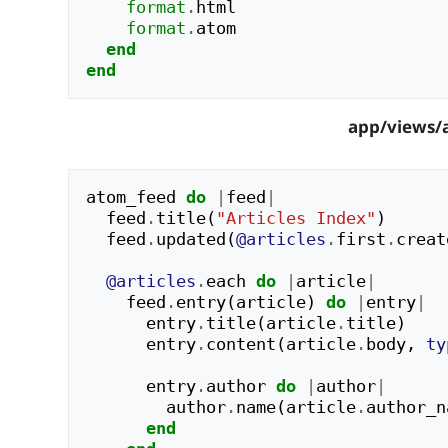
format
.
html
format
.
atom
end
end
atom_feed
do
|
feed
|
feed
.
title
(
"Articles Index"
)
feed
.
updated
(
@articles
.
first
.
creat
@articles
.
each
do
|
article
|
feed
.
entry
(
article
)
do
|
entry
|
entry
.
title
(
article
.
title
)
entry
.
content
(
article
.
body
,
ty
entry
.
author
do
|
author
|
author
.
name
(
article
.
author_n
end