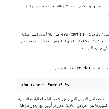
لة لتصييره وعرضه. عندما تُغيِّر قالبًا، سيفحص ريلز وقت
.
القوالب الجزئية (Partial templates) -تسمى "الجزئيات" (partials) عادةً- هي أداة أخرى لكسر عملية
خدام الجزئيات، يمكنك استخراج أجزاء من الشيفرة البرمجية من
 في جميع القوالب.
خدم التابع
ضمن العرض:
render
<
فًا باسم menu.erb_ في تلك النقطة داخل العرض الذي يصيَّر. لاحظ الشَرطة البادئة السفلية؛
لتمييزها عن العروض العادية، حتى لو أُشِير إليها بدون شَرطة