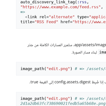
auto_discovery_link_tag
(
:rss
,
"https://www.example.com/feed.rss"
,
=>
<
link
rel
=
"alternate"
type
=
"applic
title
=
"RSS Feed"
href
=
"https://www.e
يَحسب المسار إلى أصل الصورة في المجلد app/assets/images. ستُمرر المسارات الكاملة من جذر
لبناء مسار الصورة.
im
image_path
(
"edit.png"
)
# => /assets/
image_path
(
"edit.png"
)
# => /assets/
2d1a2db63fc738690021fedb5a65b68e.png