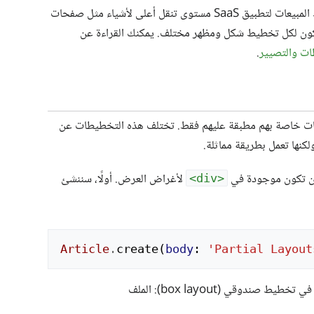
. قد يشمل تخطيط المبيعات لتطبيق SaaS مستوى تنقل أعلى لأشياء مثل صفحات
 يكون لكل تخطيط شكل ومظهر مختلف. يمكنك القراءة عن
ت والتصيير
.
 للجزئيات (Partials) تخطيطات خاصة بهم مطبقة عليهم فقط. تختلف هذه التخطيطات عن
ولكنها تعمل بطريقة مماثلة.
ن تكون موجودة في
لأغراض العرض. أولًا، سننشئ
<div>
Article
.
create
(
body
:
'Partial Layout
في قالب العرض، سنعرض الجزئية article_ في تخطيط صندوقي (box layout): الملف