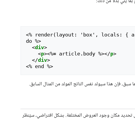
<
% render(layout: 'box', locals: { a
do %>

<
div
>
<
p
>
<
%= article.body %>
</
p
>
</
div
>
<
ى تحديد مكان وجود العروض المختلفة. بشكل افتراضي، سيُنظر