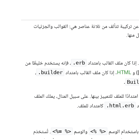
H النهائي هو عبارة عن تركيبة تتألف من ثلاثة عناصر هي: القوالب والجزئيات
 منها.
إذا كان ملف القالب بامتداد
، فإنه يستخدم خليطًا من
erb.
HTML
. إذا كان ملف القالب بامتداد
،
builder.
.
Bui
تدادًا للملف للتمييز بينها. على سبيل المثال، يملك الملف
كامتداد للملف.
html.erb.
استخدام الوسم
والوسم ‎
. تُستخدَم
<%= %>‎
<% %>