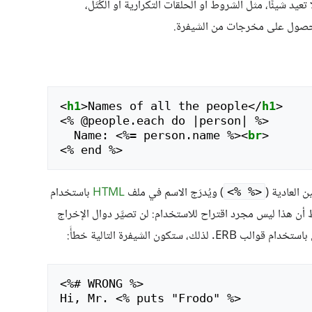
 تعيد شيئًا، مثل الشروط أو الحلقات التكرارية أو الكُتَل،
حصول على مخرجات من الشيفرة.
<
h1
>
Names of all the people
</
h1
>
<
% @people.each do |person| %>

  Name: 
<
%= person.name %>
<
br
>
<
ن العادية (
) ويُدرَج الاسم في ملف
HTML
باستخدام
<% %>
 أن هذا ليس مجرد اقتراح للاستخدام: لن تصيَّر دوال الإخراج
ERB. لذلك، ستكون الشيفرة التالية خطأً:
<
%# WRONG %>

Hi, Mr. 
<