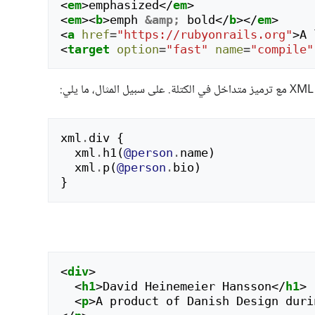
<
em
>
emphasized
</
em
>
<
em
><
b
>
emph 
&amp;
 bold
</
b
></
em
>
<
a
href
=
"https://rubyonrails.org"
>
A 
<
target
option
=
"fast"
name
=
"compile"
xml
.
div
{
xml
.
h1
(
@person
.
name
)
xml
.
p
(
@person
.
bio
)
}
<
div
>
<
h1
>
David Heinemeier Hansson
</
h1
>
<
p
>
A product of Danish Design duri