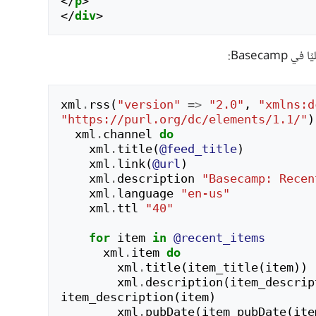
</
p
>
</
div
>
xml
.
rss
(
"version"
=>
"2.0"
,
"xmlns:d
"https://purl.org/dc/elements/1.1/"
)
xml
.
channel
do
xml
.
title
(
@feed_title
)
xml
.
link
(
@url
)
xml
.
description
"Basecamp: Recen
xml
.
language
"en-us"
xml
.
ttl
"40"
for
item
in
@recent_items
xml
.
item
do
xml
.
title
(
item_title
(
item
))
xml
.
description
(
item_descrip
item_description
(
item
)
xml
.
pubDate
(
item_pubDate
(
ite