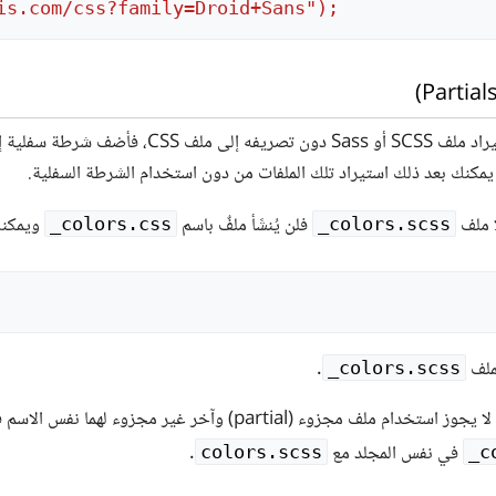
is.com/css?family=Droid+Sans");
ا ملف
فلن يُنشَأ ملفٌ باسم
ويمكنك 
‎_colors.css
‎_colors.scss
لملف
.
‎_colors.scss
part) وآخر غير مجزوء لهما نفس الاسم في نفس المجلّد. على سبيل المثال، لا يجوز أن يوجد الملف
في نفس المجلد مع
.
colors.scss
‎_