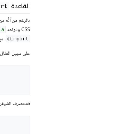
القاعدة
ort
بالرغم من أنَّه م
CSS وقواعد
ia
. م
‎@import
على سبيل المثال
فستصرف الشيفرة