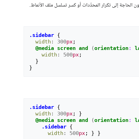
داخل القاعدة. هذا سيُسهّل إضافة أنماطِ وسائط معيّنة (media-specific styles) دون الحاجة إلى تكرار المحدِّدات أو كسر تسلسل ملف الأنماط.
.sidebar
{
width
:
300
px
;
@media
screen
and
(
orientation
:
l
width
:
500
px
;
}
}
.sidebar
{
width
:
300
px
;
}
@media
screen
and
(
orientation
:
l
.sidebar
{
width
:
500
px
;
}
}