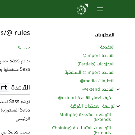
نتقل
لى
ss/@ rules
لمحتوى
المحتويات
المقدمة
Sass
<
القاعدة ‎@import
تدعم Sass جميع
المجزوءات (Partials)
Sass سنفصلها بعد قليل. انظر أيضًا
القاعدة ‎@import المتشعّبة
التعليمات ‎@media
القاعدة
ort
القاعدة ‎@extend
ثبِّت القسم الفرعي القاعدة ‎@extend
كيف تعمل القاعدة ‎@extend
توسّع Sass استخدامات القاعدة
توسعة المحدّدات المُركّبة
Sass المُستورَدة معًا في ملف CSS واحدٍ. إضافةً إلى ذلك، يمكن استخدام المتغيرات أو
ثبِّت القسم الفرعي توسعة المحدّدات المُركّبة
التوسعة المتعددة (Multiple
الرئيسي.
Extends)
التوسعات المتسلسلة (Chaining
Extends)