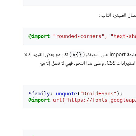
ثال الشيفرة التالية:
@import
"rounded-corners",
"text-sh
ستيفاء ‎(
)‎ لكن مع بعض القيود إذ لا
#{}
يمكن استيراد ملف Sass ديناميكيًا باستعمال المتغيرات؛ لا يصلح استعمال الاستيفاء سوى مع استيرادات CSS. وعلى هذا النحو، فهي لا تعمل إلّا مع
$family
:
unquote
(
"Droid+Sans"
)
;
@import
url("https://fonts.googleap