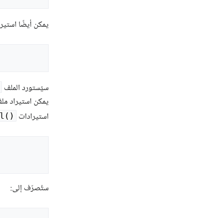
يمكن أيضًا استير
سيُستورد الملف
استيرادات
l(‎)
ستُصرّف إلى: