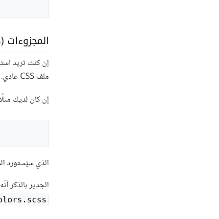
المجزوءات (Partials)
ملف CSS عادي. يمكنك بعد ذلك استيراد تلك الملفات من دون استخدام الشرطة السفلية.
إن كان لديك مثلً
الذي سيُستورد ا
الجدير بالذكر أنّه لا يجوز استخدام ملف مجزوء (ial
colors.scss