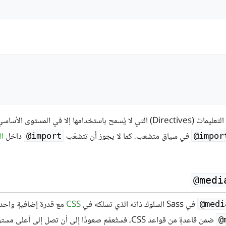
دامها إلا في المستوى الأساسي للملف، مثل
في سياق متشعب. كما لا يجوز أن تتشعّب
داخل
ال
‎@import
‎@impor
@medi
في Sass السلوك ذاته الذي تسلكه في
CSS
‎@medi
ضمن قاعدةٍ من قواعد CSS، فستُعمّم صعودًا إلى أن تص
‎