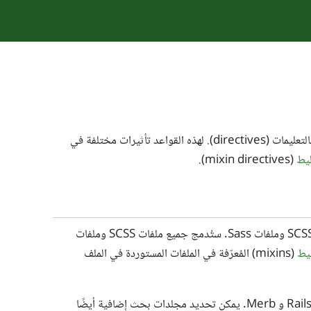
، فضلًا عن أخرى خاصَّة بلغة Sass تسمى بالتعليمات (directives). لهذه القواعد تأثيرات مختلفة في
ليط
(mixin directives).
الخاصَّة بلغة CSS للسماح لها باستيراد ملفات SCSS وملفات Sass. ستُدمج جميع ملفات SCSS وملفات
ليط
(mixins) المُعرّفة في الملفات المستوردة في الملف
تبحث Sass عن ملفات Sass أخرى في المجلّد الحالي، وفي مجلّد ملفات Sass في Rack و Rails و Merb. يمكن تحديد مجلدات بحث إضافية أيضًا