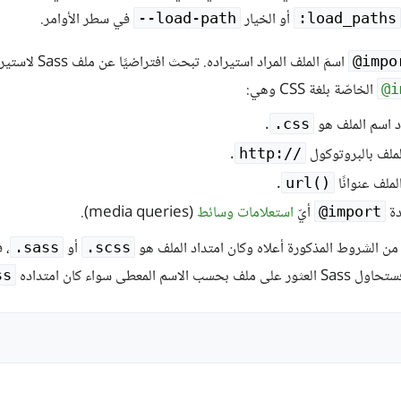
أو الخيار
في سطر الأوامر.
‎--load-path
‎:load_paths
اسمَ الملف ال
‎@impo
الخاصّة بلغة CSS وهي:
‎@
د اسم الملف هو
.
‎.css
لملف بالبروتوكول
.
http:‎//‎
لملف عنوانًا
.
url(‎)‎
دة
أيّ
استعلامات وسائط
(media queries).
‎@import
ّ من الشروط المذكورة أعلاه وكان امتداد الملف هو
أو
‎.sass
‎.scss
لاسم المعطى سواء كان امتداده
ss