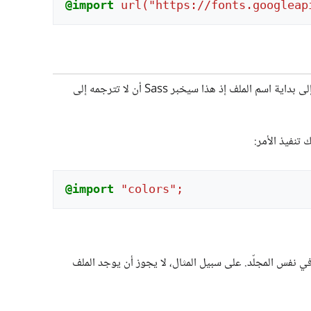
@import
url("https://fonts.googleap
إن كنت تريد استيراد ملف SCSS أو Sass دون تصريفه إلى ملف CSS، فأضف شرطة سفلية إلى بداية اسم الملف إذ هذا سيخبر Sass أن لا تترجمه إلى
تنفيذ الأمر:
@import
"colors";