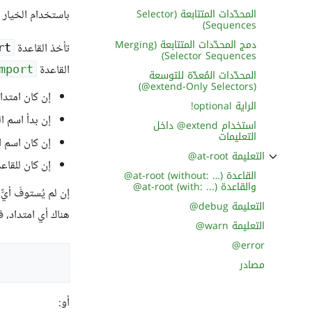
المحدّدات المتتابعة (Selector
باستخدام الخيار
Sequences)
دمج المحدّدات المتتابعة (Merging
تأخذ القاعدة
rt
Selector Sequences)
القاعدة
import
المحدّدات المُعدّة للتوسعة
(‎@extend-Only Selectors)
إن كان امتدا
الراية ‎!optional
إن بدأ اسم ا
استخدام ‎@extend داخل
التعليمات
إن كان اسم ا
التعليمة ‎@at-root
إن كان للقاع
ثبِّت القسم الفرعي التعليمة ‎@at-root
القاعدة ‎@at-root (without: …)‎
والقاعدة ‎@at-root (with: ...)‎
إن لم يُستوفَ أيٌ
التعليمة ‎@debug
هناك أي امتداد، فستحاول Sass العثور على ملف بحسب ا
التعليمة ‎@warn
‎@error
مصادر
أو: