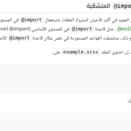
المتشعّبة
‎@imp
ن المفيد في أكثر الأحيان استيراد الملفات باستعمال
في المستوى 
‎@import
. مثل قاعدة
في المستوى الأساسي (base-level @import)، وهذا يشمل محتويات الملف المُستورّد بواسطة
‎@import
‎@med
ع ذلك، ستتشعّبُ القواعد المستوردة في نفس مكان قاعدة
الأصلي
‎@import
، إن احتوى الملف
على:
example.scss
: