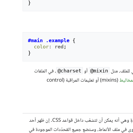
}
#main
.example
{
color
:
red
;
}
أو
، في الملفات
‎@charset
‎@mixin
مخاليط
(mixins) أو تعليمات المراقبة (control
مع قدرة إضافيةٍ واحدةٍ وهي أنه يمكن أن تتشعّب داخل قواعد CSS. إن ظهر أحد
ل إلى أعلى مستوى في ملف الأنماط، وستضع جميع المٌحدّدات الموجودة في