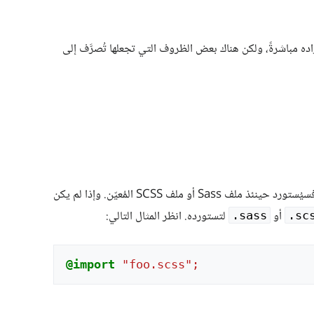
مراد استيراده. تبحث افتراضيًا عن ملف Sass لاستيراده مباشرةً، ولكن هناك بعض الظروف التي تجعلها تُصرَّف إلى
، فسيُستورد حينئذ ملف Sass أو ملف SCSS المُعيّن. وإذا لم يكن
أو
لتستورده. انظر المثال التالي:
‎.sass
‎.sc
@import
"foo.scss";